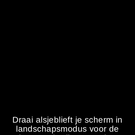
15 oktober 2021. Opening
school en KDV Platijn
Best
Met een mooi liedje door een
van de kinderen werd de
school Platijn op 15 oktober
2021 geopend. Een blikvanger
en middelpunt van de nieuwe
wijk.
Draai alsjeblieft je scherm in
landschapsmodus voor de
"Let's
Overzicht